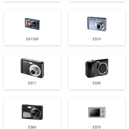
DV150F
ES10
ES17
ES30
ES60
ES70