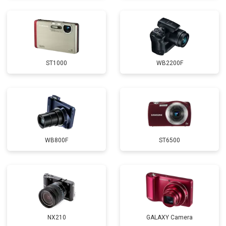
ST1000
WB2200F
WB800F
ST6500
NX210
GALAXY Camera