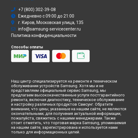
Стиральная машина
+7 (800) 302-39-08
Атс
Ежедневно с 09:00 до 21:00
Смарт-часы
г. Киров, Московская улица, 135
Варочная панель
info@samsung-servicecenter.ru
Посудомоечная машина
Политика конфиденциальности
Морозильная камера
Микроволновая печь
Способы оплаты
Кондиционер
Духовой шкаф
Вытяжка
VR очки
Наш центр специализируется на ремонте и техническом
обслуживании устройств Samsung. Хотя мы и не
представляем официальный сервис Samsung, мы
предлагаем высококачественные услуги постгарантийного
ремонта, включая диагностику, техническое обслуживание
и настройку различных продуктов Самсунг. Обратите
внимание, что цены, указанные на нашем сайте, не являются
окончательными; для получения актуальной информации,
пожалуйста, свяжитесь с нашими менеджерами. Также
стоит отметить, что торговая марка Samsung, упоминаемая
на нашем сайте, зарегистрирована и используется нами
только для информационных целей.