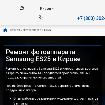
Наш сервисный центр специ
Киров
▼
+7 (800) 302
Главная
/
Фотоаппарат
/
ES25
Ремонт фотоаппарата
Samsung ES25 в Кирове
Ремонт фотоаппарата Samsung ES25 в Кирове теперь доступен
с гарантией качества. Мы предлагаем профессиональный
подход к устранению неисправностей.
При выборе ремонта Самсунг ES25, обратите внимание на
следующие факторы:
Опыт работы с различными моделями фотоаппаратов
Samsung.