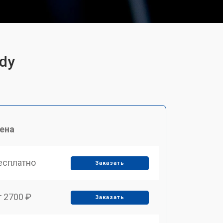
dy
ена
есплатно
Заказать
т 2700 ₽
Заказать