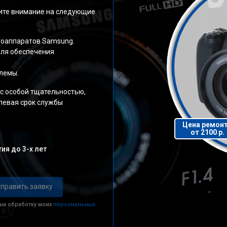
тите внимание на следующие
тоаппаратов Samsung.
для обеспечения
лемы.
с особой тщательностью,
левая срок службы
Цена ремон
от 2100 р.
ия до 3-х лет
править заявку
 на обработку моих
персональных