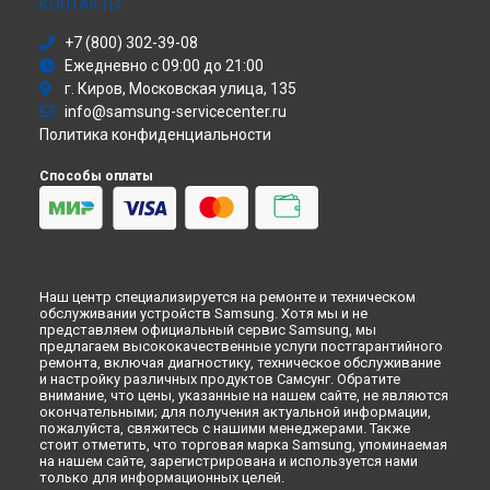
Моноблок
КОНТАКТЫ
Стиральная машина
+7 (800) 302-39-08
Атс
Ежедневно с 09:00 до 21:00
Смарт-часы
г. Киров, Московская улица, 135
Варочная панель
info@samsung-servicecenter.ru
Посудомоечная машина
Политика конфиденциальности
Морозильная камера
Микроволновая печь
Способы оплаты
Кондиционер
Духовой шкаф
Вытяжка
VR очки
Наш центр специализируется на ремонте и техническом
обслуживании устройств Samsung. Хотя мы и не
представляем официальный сервис Samsung, мы
предлагаем высококачественные услуги постгарантийного
ремонта, включая диагностику, техническое обслуживание
и настройку различных продуктов Самсунг. Обратите
внимание, что цены, указанные на нашем сайте, не являются
окончательными; для получения актуальной информации,
пожалуйста, свяжитесь с нашими менеджерами. Также
стоит отметить, что торговая марка Samsung, упоминаемая
на нашем сайте, зарегистрирована и используется нами
только для информационных целей.