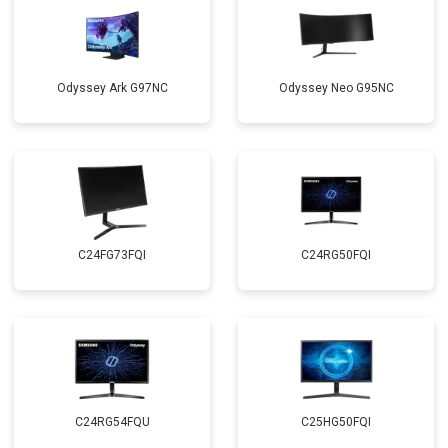
Odyssey Ark G97NC
Odyssey Neo G95NC
C24FG73FQI
C24RG50FQI
C24RG54FQU
C25HG50FQI