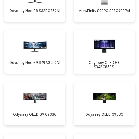
Odyssey Neo G8 S32BG852NI
ViewFinity S90PC S27C902PAI
Odyssey Neo G9 S49AG950NI
Odyssey OLED G8
S34BG850SI
Odyssey OLED G9 G93SC
Odyssey OLED G95SC