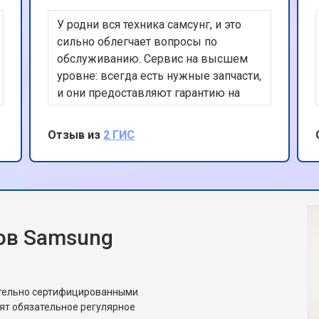
У родни вся техника самсунг, и это
от 50 мин
о
сильно облегчает вопросы по
обслуживанию. Сервис на высшем
уровне: всегда есть нужные запчасти,
от 70 мин
о
и они предоставляют гарантию на
свои работы. А еще, почти все
мастера уже как друзья.
Отзыв из
2 ГИС
от 70 мин
о
от 50 мин
о
ов Samsung
от 80 мин
о
от 60 мин
о
ительно сертифицированными
ят обязательное регулярное