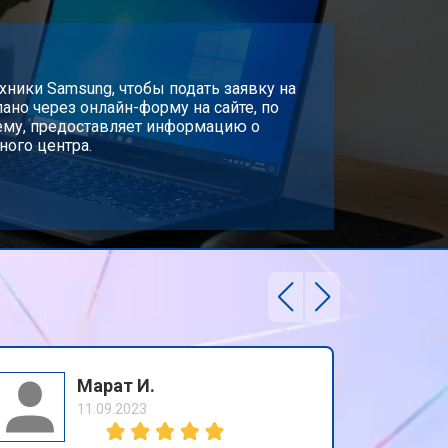
т 2300 ₽
Заказать
т 3300 ₽
хники Samsung, чтобы подать заявку на
Заказать
ано через онлайн-форму на сайте, по
лему, предоставляет информацию о
ного центра.
т 3800 ₽
Заказать
т 1500 ₽
Заказать
т 2900 ₽
Заказать
т 1200 ₽
Заказать
Марат И.
11.09.2023
т 2300 ₽
Заказать