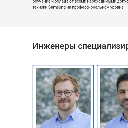
обучение и обладают всеми необходимыми допу
Замена оперативной памяти
техники Samsung на профессиональном уровне.
Прошивка BIOS ноутбука Samsung
Инженеры специализир
Замена северного моста
Ремонт петель ноутбука Samsung