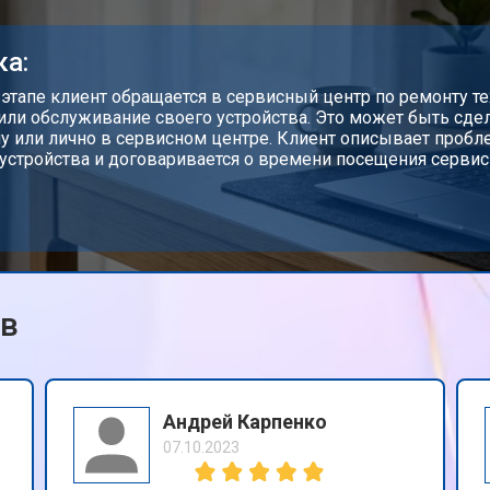
от 80 мин
о
ка:
от 60 мин
о
 этапе клиент обращается в сервисный центр по ремонту те
или обслуживание своего устройства. Это может быть сдел
у или лично в сервисном центре. Клиент описывает проб
устройства и договаривается о времени посещения сервис
от 110 мин
о
от 50 мин
о
ов
от 90 мин
о
от 40 мин
о
Андрей Карпенко
07.10.2023
от 80 мин
о