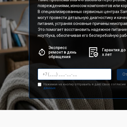
повреждениями, износом компонентов или ко
В специализированных сервисных центрах Sa
могут провести детальную диагностику и кач
питания, устраняя основные причины неисправ
Это помогает восстановить надежное питание
ноутбука, обеспечивая его бесперебойную раб
Экспресс
Гарантия до 
ремонт в день
х лет
обращения
От
Нажимая на кнопку отправить я даю свое согласие
данных.