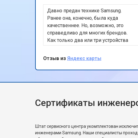
Давно предан технике Samsung.
Замена матрицы ноутбука Samsung
Ранее она, конечно, была куда
качественнее. Но, возможно, это
справедливо для многих брендов.
Замена Wi-Fi ноутбука Samsung
Как только два или три устройства
ломаются, я сразу отправляю их в
ремонт. Этот сервисный центр
Отзыв из
Яндекс карты
Замена USB порта
находится на довольно высоком
уровне. Проблем с запчастями нет, и
они предоставляют гарантию как на
Замена звуковой карты
запчасти, так и на ремонт. Мой
рекомендасьон этого сервиса!
Сертификаты инженер
Замена кулера ноутбука Samsung
Замена микрофона
Штат сервисного центра укомплектован исключ
инженерами Samsung. Наши специалисты проход