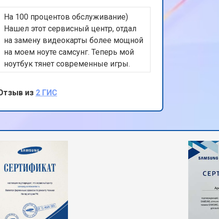
На 100 процентов обслуживание)
Этот сер
т 2300 ₽
Заказать
Нашел этот сервисный центр, отдал
не перв
на замену видеокарты более мощной
цены вы
на моем ноуте самсунг. Теперь мой
оправда
т 2200 ₽
Заказать
ноутбук тянет современные игры.
предост
Спасибо, мастеру Сергею и всему
Samsung 
коллективу сервисного центра!
устройст
Отзыв из
2 ГИС
Отзыв из
т 2200 ₽
Заказать
его сост
сюда. С
операто
т 1700 ₽
Заказать
ремонт,
и хорош
т 2600 ₽
Заказать
т 2600 ₽
Заказать