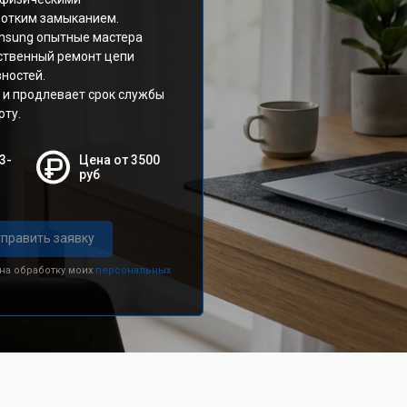
ротким замыканием.
msung опытные мастера
ественный ремонт цепи
ностей.
 и продлевает срок службы
оту.
3-
Цена от 3500
руб
править заявку
 на обработку моих
персональных