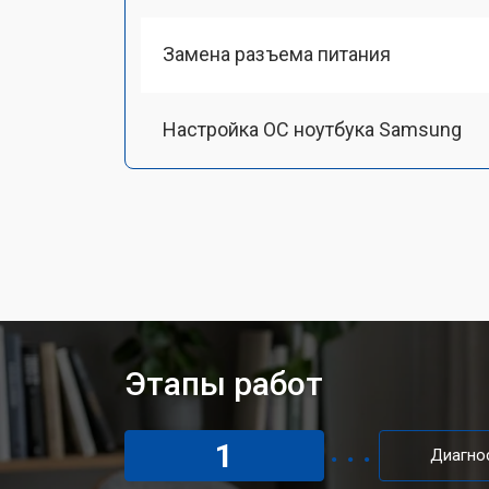
Замена разъема питания
Настройка ОС ноутбука Samsung
Ремонт южного моста
Замена шлейфа ноутбука Samsung
Ремонт вебкамеры
Этапы работ
Установка драйверов Windows
1
Диагно