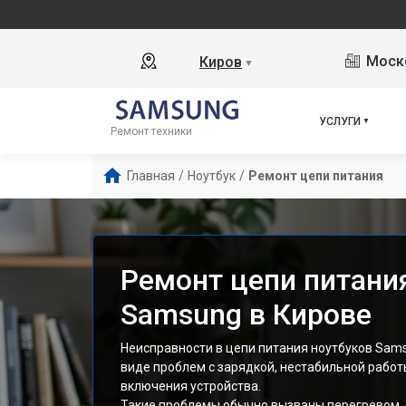
Моско
Киров
▼
УСЛУГИ
Ремонт техники
Главная
/
Ноутбук
/
Ремонт цепи питания
Ремонт цепи питани
Samsung в Кирове
Неисправности в цепи питания ноутбуков Sams
виде проблем с зарядкой, нестабильной работ
включения устройства.
Такие проблемы обычно вызваны перегревом,