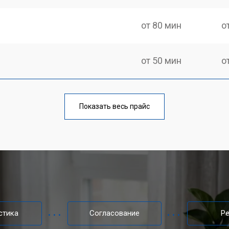
от 80 мин
о
от 50 мин
о
от 100 мин
о
Показать весь прайс
от 60 мин
о
от 80 мин
о
от 40 мин
о
стика
Согласование
Р