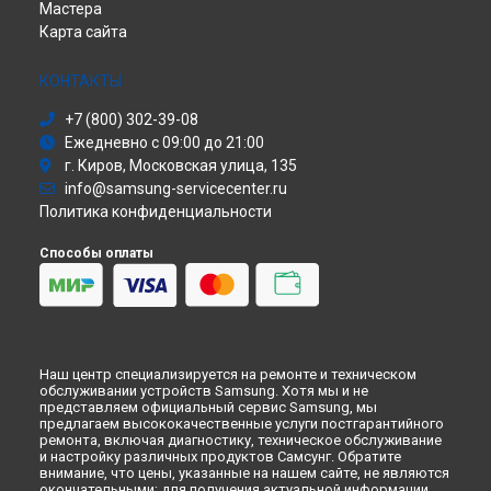
Мастера
Сабвуфер
Ремонт принтера SCX-5530FN Samsung в
Кирове
Карта сайта
Холодильник
Ремонт принтера SCX-5530FN Samsung в
Москве
Сушильная машина
Ремонт принтера SCX-5530FN Samsung в
Санкт-Петербурге
Моноблок
КОНТАКТЫ
Стиральная машина
+7 (800) 302-39-08
Атс
Ежедневно с 09:00 до 21:00
Смарт-часы
г. Киров, Московская улица, 135
Варочная панель
info@samsung-servicecenter.ru
Посудомоечная машина
Политика конфиденциальности
Морозильная камера
Микроволновая печь
Способы оплаты
Кондиционер
Духовой шкаф
Вытяжка
VR очки
Наш центр специализируется на ремонте и техническом
обслуживании устройств Samsung. Хотя мы и не
представляем официальный сервис Samsung, мы
предлагаем высококачественные услуги постгарантийного
ремонта, включая диагностику, техническое обслуживание
и настройку различных продуктов Самсунг. Обратите
внимание, что цены, указанные на нашем сайте, не являются
окончательными; для получения актуальной информации,