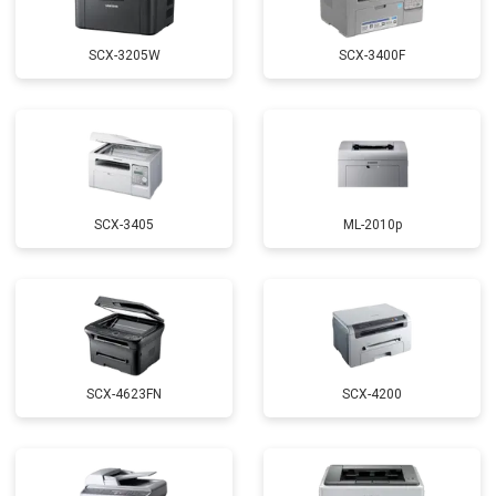
SCX-3205W
SCX-3400F
SCX-3405
ML-2010p
SCX-4623FN
SCX-4200