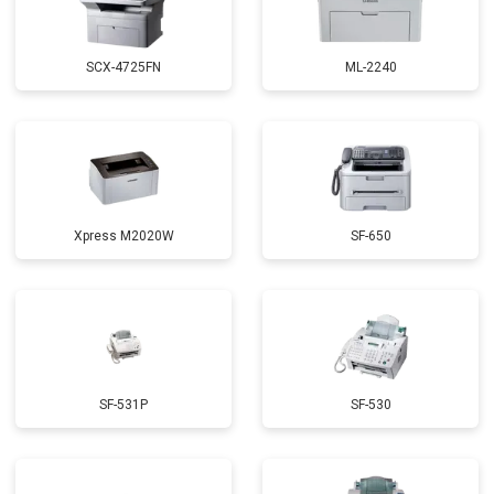
SCX-4725FN
ML-2240
Xpress M2020W
SF-650
SF-531P
SF-530