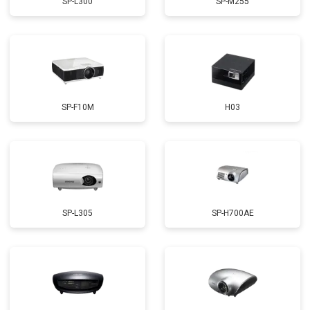
SP-L300
SP-M255
SP-F10M
H03
SP-L305
SP-H700AE