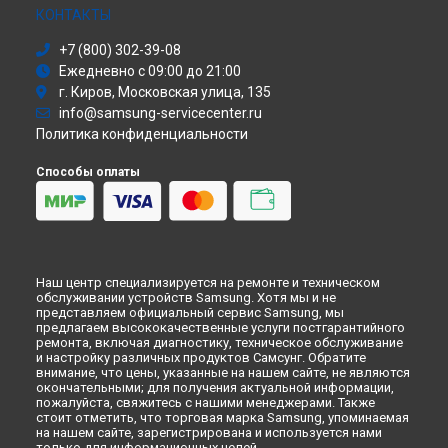
Моноблок
КОНТАКТЫ
Стиральная машина
+7 (800) 302-39-08
Атс
Ежедневно с 09:00 до 21:00
Смарт-часы
г. Киров, Московская улица, 135
Варочная панель
info@samsung-servicecenter.ru
Посудомоечная машина
Политика конфиденциальности
Морозильная камера
Микроволновая печь
Способы оплаты
Кондиционер
Духовой шкаф
Вытяжка
VR очки
Наш центр специализируется на ремонте и техническом
обслуживании устройств Samsung. Хотя мы и не
представляем официальный сервис Samsung, мы
предлагаем высококачественные услуги постгарантийного
ремонта, включая диагностику, техническое обслуживание
и настройку различных продуктов Самсунг. Обратите
внимание, что цены, указанные на нашем сайте, не являются
окончательными; для получения актуальной информации,
пожалуйста, свяжитесь с нашими менеджерами. Также
стоит отметить, что торговая марка Samsung, упоминаемая
на нашем сайте, зарегистрирована и используется нами
только для информационных целей.