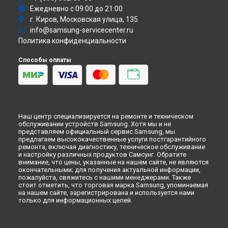
Атс
Ежедневно с 09:00 до 21:00
Смарт-часы
г. Киров, Московская улица, 135
Варочная панель
info@samsung-servicecenter.ru
Посудомоечная машина
Политика конфиденциальности
Морозильная камера
Микроволновая печь
Способы оплаты
Кондиционер
Духовой шкаф
Вытяжка
VR очки
Наш центр специализируется на ремонте и техническом
обслуживании устройств Samsung. Хотя мы и не
представляем официальный сервис Samsung, мы
предлагаем высококачественные услуги постгарантийного
ремонта, включая диагностику, техническое обслуживание
и настройку различных продуктов Самсунг. Обратите
внимание, что цены, указанные на нашем сайте, не являются
окончательными; для получения актуальной информации,
пожалуйста, свяжитесь с нашими менеджерами. Также
стоит отметить, что торговая марка Samsung, упоминаемая
на нашем сайте, зарегистрирована и используется нами
только для информационных целей.