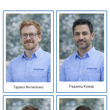
Раджеш Кумар
Тариел Антипенко