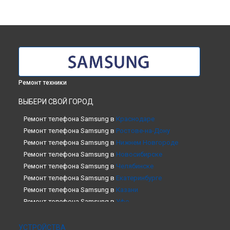
Ремонт техники
ВЫБЕРИ СВОЙ ГОРОД
Ремонт телефона Samsung в
Краснодаре
Ремонт телефона Samsung в
Ростове-на-Дону
Ремонт телефона Samsung в
Нижнем Новгороде
Ремонт телефона Samsung в
Новосибирске
Ремонт телефона Samsung в
Челябинске
Ремонт телефона Samsung в
Екатеринбурге
Ремонт телефона Samsung в
Казани
Ремонт телефона Samsung в
Уфе
Ремонт телефона Samsung в
Воронеже
Ремонт телефона Samsung в
Волгограде
УСТРОЙСТВА