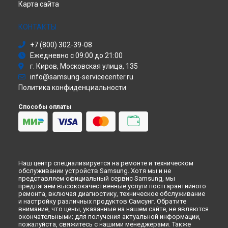
Карта сайта
Холодильник
Ремонт телефона Galaxy A72 Samsung в
Москве
Сушильная машина
Ремонт телефона Galaxy A72 Samsung в
Санкт-Петербурге
Моноблок
КОНТАКТЫ
Стиральная машина
+7 (800) 302-39-08
Атс
Ежедневно с 09:00 до 21:00
Смарт-часы
г. Киров, Московская улица, 135
Варочная панель
info@samsung-servicecenter.ru
Посудомоечная машина
Политика конфиденциальности
Морозильная камера
Микроволновая печь
Способы оплаты
Кондиционер
Духовой шкаф
Вытяжка
VR очки
Наш центр специализируется на ремонте и техническом
обслуживании устройств Samsung. Хотя мы и не
представляем официальный сервис Samsung, мы
предлагаем высококачественные услуги постгарантийного
ремонта, включая диагностику, техническое обслуживание
и настройку различных продуктов Самсунг. Обратите
внимание, что цены, указанные на нашем сайте, не являются
окончательными; для получения актуальной информации,
пожалуйста, свяжитесь с нашими менеджерами. Также