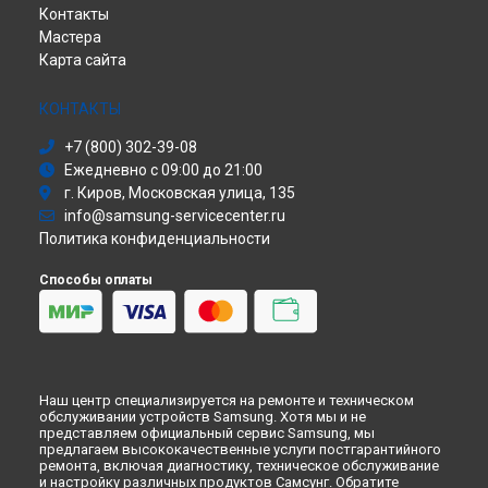
Контакты
Ремонт телефона Galaxy Z Fold 5 Samsung в
Саундбар
Перми
Мастера
Сабвуфер
Ремонт телефона Galaxy Z Fold 5 Samsung в
Ульяновске
Карта сайта
Холодильник
Ремонт телефона Galaxy Z Fold 5 Samsung в
Кирове
Сушильная машина
Ремонт телефона Galaxy Z Fold 5 Samsung в
Москве
Моноблок
КОНТАКТЫ
Ремонт телефона Galaxy Z Fold 5 Samsung в
Санкт-
Стиральная машина
Петербурге
+7 (800) 302-39-08
Атс
Ежедневно с 09:00 до 21:00
Смарт-часы
г. Киров, Московская улица, 135
Варочная панель
info@samsung-servicecenter.ru
Посудомоечная машина
Политика конфиденциальности
Морозильная камера
Микроволновая печь
Способы оплаты
Кондиционер
Духовой шкаф
Вытяжка
VR очки
Наш центр специализируется на ремонте и техническом
обслуживании устройств Samsung. Хотя мы и не
представляем официальный сервис Samsung, мы
предлагаем высококачественные услуги постгарантийного
ремонта, включая диагностику, техническое обслуживание
и настройку различных продуктов Самсунг. Обратите