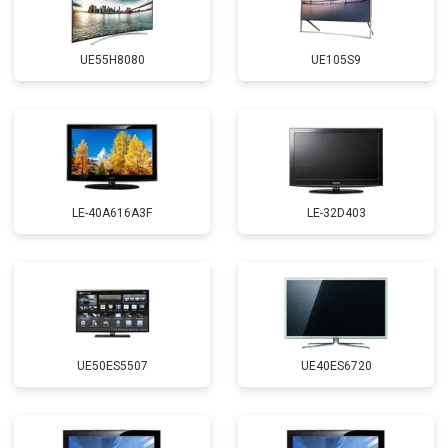
UE55H8080
UE105S9
LE-40A616A3F
LE-32D403
UE50ES5507
UE40ES6720