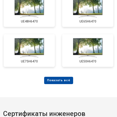
UE48H6470
UE65H6470
UE75H6470
UE50H6470
Сертификаты инженеров