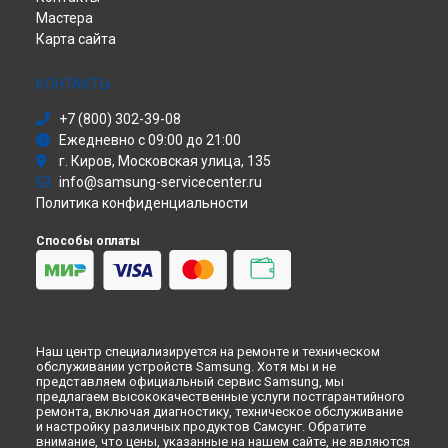
Ремонт телевизора UE48J6590AU Samsung в
Красноярске
Мастера
Сабвуфер
Ремонт телевизора UE48J6590AU Samsung в
Перми
Карта сайта
Холодильник
Ремонт телевизора UE48J6590AU Samsung в
Ульяновске
Сушильная машина
Ремонт телевизора UE48J6590AU Samsung в
Кирове
Моноблок
КОНТАКТЫ
Ремонт телевизора UE48J6590AU Samsung в
Москве
Стиральная машина
+7 (800) 302-39-08
Ремонт телевизора UE48J6590AU Samsung в
Атс
Санкт-
Ежедневно с 09:00 до 21:00
Петербурге
Смарт-часы
г. Киров, Московская улица, 135
Варочная панель
info@samsung-servicecenter.ru
Посудомоечная машина
Политика конфиденциальности
Морозильная камера
Микроволновая печь
Способы оплаты
Кондиционер
Духовой шкаф
Вытяжка
VR очки
Наш центр специализируется на ремонте и техническом
обслуживании устройств Samsung. Хотя мы и не
представляем официальный сервис Samsung, мы
предлагаем высококачественные услуги постгарантийного
ремонта, включая диагностику, техническое обслуживание
и настройку различных продуктов Самсунг. Обратите
внимание, что цены, указанные на нашем сайте, не являются