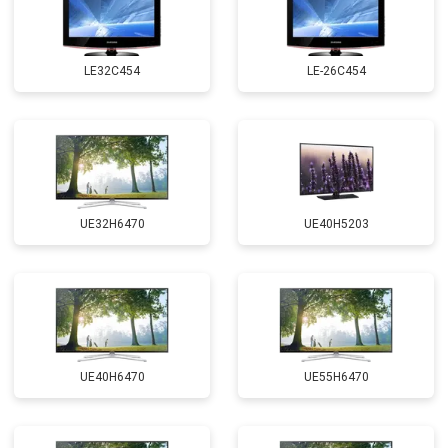
LE32C454
LE-26C454
UE32H6470
UE40H5203
UE40H6470
UE55H6470